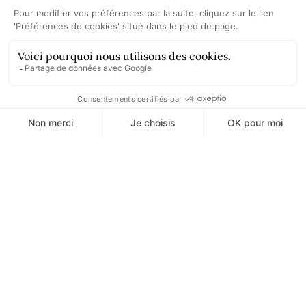
Témoignages
clients
Pour avoir le son de cloche de nos clients !
effectué sur les
« Aum nous accompag
de l'avent audio a donné
lancement de notre 
périence magique, qui a
d'Action. De l'enregi
 chers enfants espions
la diffusion, chaque é
otre équipe ! »
avec rigueur et réactiv