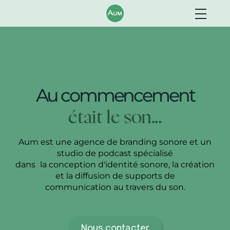
A
u
c
o
m
m
e
n
c
e
m
e
n
t
é
t
a
i
t
l
e
s
o
n
.
.
.
Aum est une agence de branding sonore et un
studio de podcast spécialisé
dans la conception d'identité sonore, la création
et la diffusion de supports de
communication au travers du son.
Nous contacter